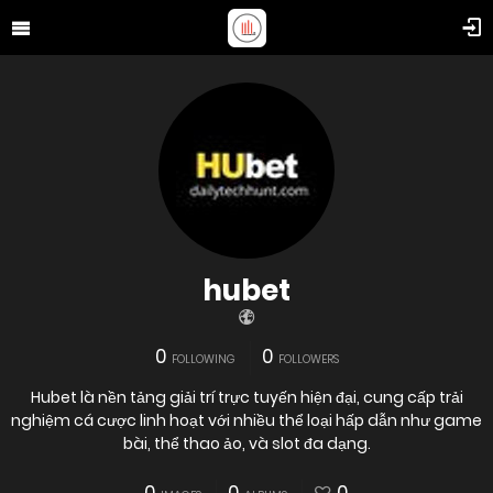
hubet
0
0
FOLLOWING
FOLLOWERS
Hubet là nền tảng giải trí trực tuyến hiện đại, cung cấp trải
nghiệm cá cược linh hoạt với nhiều thể loại hấp dẫn như game
bài, thể thao ảo, và slot đa dạng.