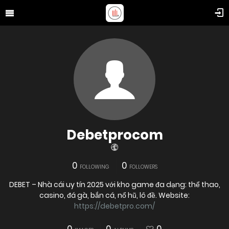
Debetprocom
0
0
FOLLOWING
FOLLOWERS
DEBET – Nhà cái uy tín 2025 với kho game đa dạng: thể thao,
casino, đá gà, bắn cá, nổ hũ, lô đề. Website:
https://debetpro.com/