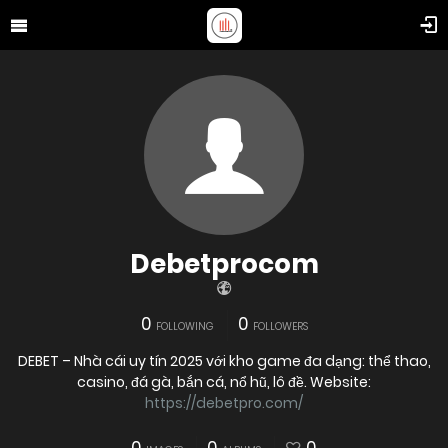
Debetprocom
0
0
FOLLOWING
FOLLOWERS
DEBET – Nhà cái uy tín 2025 với kho game đa dạng: thể thao,
casino, đá gà, bắn cá, nổ hũ, lô đề. Website:
https://debetpro.com/