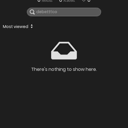
0
0
0
IMAGES
ALBUMS
Most viewed
There's nothing to show here.