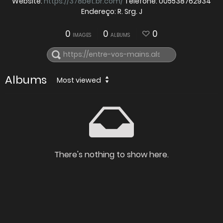
Website:
https://378bet.br.com/
Telefone: 005538762934
Endereço: R. Srg. J
0
0
0
IMAGES
ALBUMS
Albums
Most viewed
There's nothing to show here.