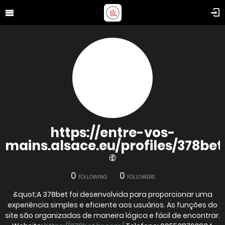
https://entre-vos-
mains.alsace.eu/profiles/378be
0
0
FOLLOWING
FOLLOWERS
&quot;A 378bet foi desenvolvida para proporcionar uma
experiência simples e eficiente aos usuários. As funções do
site são organizadas de maneira lógica e fácil de encontrar.