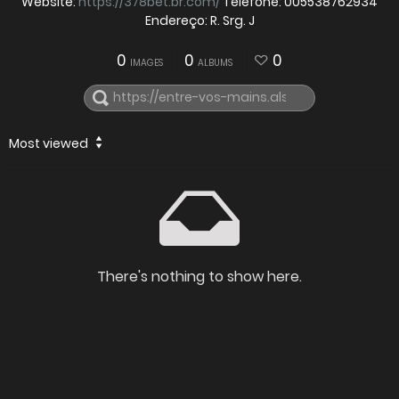
Website:
https://378bet.br.com/
Telefone: 005538762934
Endereço: R. Srg. J
0
0
0
IMAGES
ALBUMS
Most viewed
There's nothing to show here.