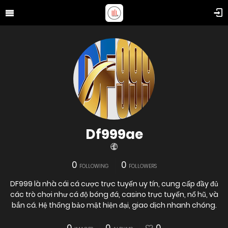
Df999ae
0
0
FOLLOWING
FOLLOWERS
DF999 là nhà cái cá cược trực tuyến uy tín, cung cấp đầy đủ
các trò chơi như cá độ bóng đá, casino trực tuyến, nổ hũ, và
bắn cá. Hệ thống bảo mật hiện đại, giao dịch nhanh chóng.