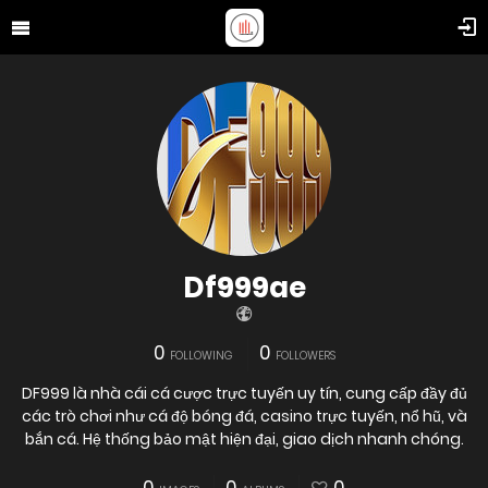
Df999ae
0
0
FOLLOWING
FOLLOWERS
DF999 là nhà cái cá cược trực tuyến uy tín, cung cấp đầy đủ
các trò chơi như cá độ bóng đá, casino trực tuyến, nổ hũ, và
bắn cá. Hệ thống bảo mật hiện đại, giao dịch nhanh chóng.