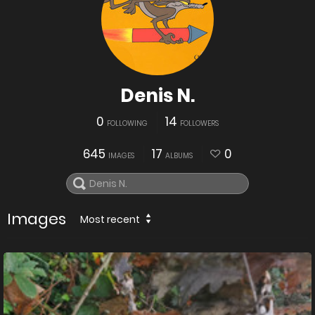
Denis N.
0
14
FOLLOWING
FOLLOWERS
645
17
0
IMAGES
ALBUMS
Images
Most recent