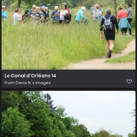
Le Canal d'Orléans 14
From
Denis N.'s images