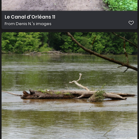
Le Canal d'Orléans 11
From
Denis N.'s images