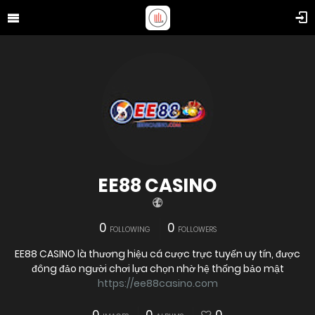
EE88 CASINO
0
0
FOLLOWING
FOLLOWERS
EE88 CASINO là thương hiệu cá cược trực tuyến uy tín, được
đông đảo người chơi lựa chọn nhờ hệ thống bảo mật
https://ee88casino.com