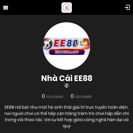
Nhà Cái EE88
0
0
FOLLOWING
FOLLOWERS
EE88 nổi bật như một hệ sinh thái giải trí trực tuyến toàn diện,
nơi người chơi có thể tiếp cận hàng trăm trò chơi hấp dẫn chỉ
trong vài thao tác. Với sự kết hợp giữa công nghệ hiện đại và
quy