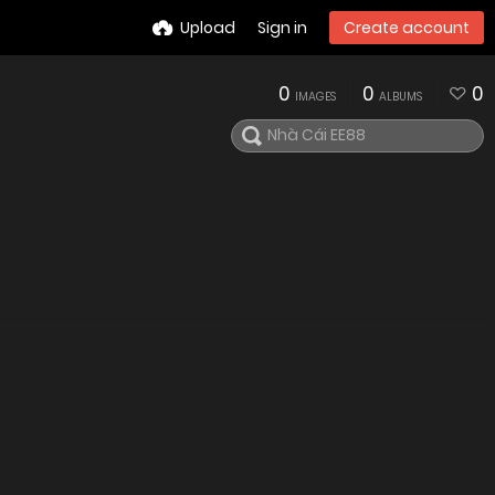
Upload
Sign in
Create account
0
0
0
IMAGES
ALBUMS