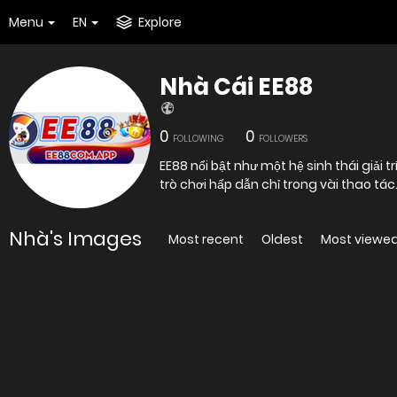
Menu
EN
Explore
Nhà Cái EE88
0
0
FOLLOWING
FOLLOWERS
EE88 nổi bật như một hệ sinh thái giải t
trò chơi hấp dẫn chỉ trong vài thao tác
Nhà's Images
Most recent
Oldest
Most viewe