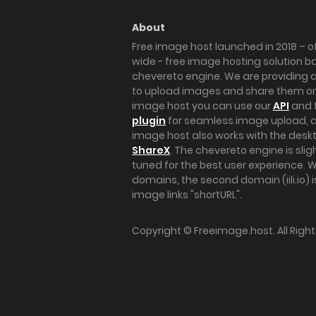
About
Free image host launched in 2018 – of
wide - free image hosting solution b
chevereto engine. We are providing a 
to upload images and share them onl
image host you can use our
API
and 
plugin
for seamless image upload, at
image host also works with the des
ShareX
. The chevereto engine is sli
tuned for the best user experience. 
domains, the second domain (iili.io) i
image links "shortURL".
Copyright ©
Freeimage.host
. All Rig