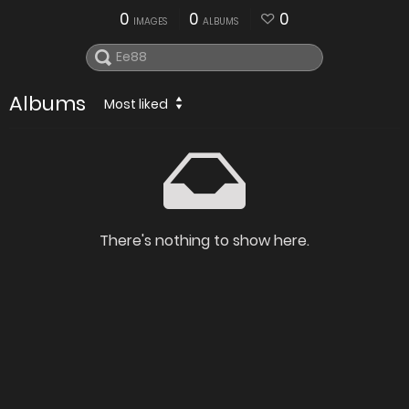
0
0
0
IMAGES
ALBUMS
Albums
Most liked
There's nothing to show here.