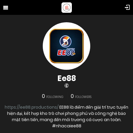
Ee88
0
0
FOLLOWING
FOLLOWERS
https://ee88.productions/
EE88 là điểm đến giải trí trực tuyến
hiện đại, kết hợp kho trò chơi phong phú và công nghệ bảo
mật tiên tiến, mang đến môi trường cá cược an toàn.
#nhacaiee88