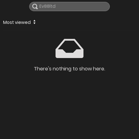
Most viewed
There's nothing to show here.