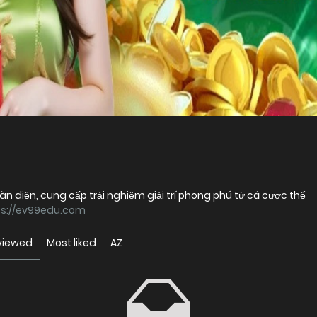
àn diện, cung cấp trải nghiệm giải trí phong phú từ cá cược thể
ps://ev99edu.com
viewed
Most liked
AZ