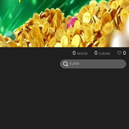
0
0
0
IMAGES
ALBUMS