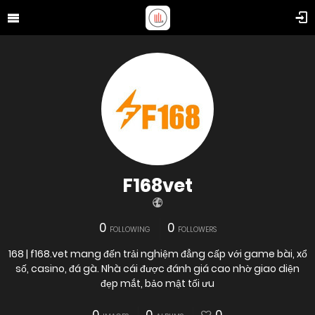
F168vet
0
0
FOLLOWING
FOLLOWERS
168 | f168.vet mang đến trải nghiệm đẳng cấp với game bài, xổ
số, casino, đá gà. Nhà cái được đánh giá cao nhờ giao diện
đẹp mắt, bảo mật tối ưu