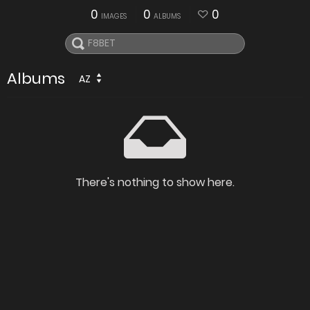
0
0
0
IMAGES
ALBUMS
Albums
AZ
There's nothing to show here.