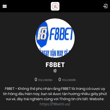
F8BET
0
0
FOLLOWING
FOLLOWERS
F8BET - Không thể phủ nhận rằng F8BET là trang cá cược uy
tín hàng đầu hiện nay, bạn sẽ được tận hưởng nhiều giây phút
vui vẻ, đầy trải nghiệm cùng với Thông tin chi tiết: Website:
https://f8bet0.us/