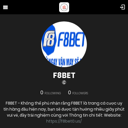
F8BET
0
0
FOLLOWING
FOLLOWERS
F8BET - Không thể phủ nhận rằng F8BET là trang cá cược uy
tín hàng đầu hiện nay, bạn sẽ được tận hưởng nhiều giây phút
vui vẻ, đầy trải nghiệm cùng với Thông tin chi tiết: Website:
https://f8bet0.us/