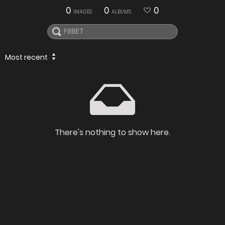
0
0
0
IMAGES
ALBUMS
Most recent
There's nothing to show here.