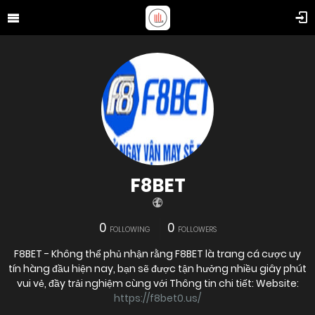
F8BET
0
0
FOLLOWING
FOLLOWERS
F8BET - Không thể phủ nhận rằng F8BET là trang cá cược uy
tín hàng đầu hiện nay, bạn sẽ được tận hưởng nhiều giây phút
vui vẻ, đầy trải nghiệm cùng với Thông tin chi tiết: Website:
https://f8bet0.us/