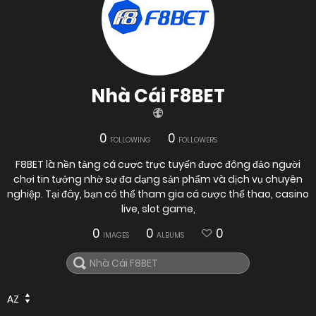
Nhà Cái F8BET
0
0
FOLLOWING
FOLLOWERS
F8BET là nền tảng cá cược trực tuyến được đông đảo người
chơi tin tưởng nhờ sự đa dạng sản phẩm và dịch vụ chuyên
nghiệp. Tại đây, bạn có thể tham gia cá cược thể thao, casino
live, slot game,
0
0
0
IMAGES
ALBUMS
AZ