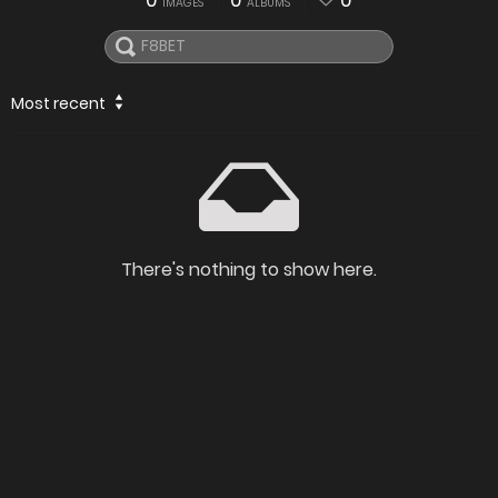
0
0
0
IMAGES
ALBUMS
Most recent
There's nothing to show here.