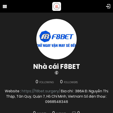
Nhà cái F8BET
0
0
FOLLOWING
FOLLOWERS
Website :
https://f8bet.surgery/
Địa chỉ : 386A Đ. Nguyễn Thị
Thập, Tân Quy, Quận 7, Hồ Chí Minh, Vietnam Số điện thoại :
0968548346