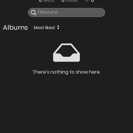
0
0
0
IMAGES
ALBUMS
Albums
Most liked
There's nothing to show here.