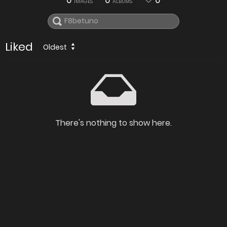
0
0
0
IMAGES
ALBUMS
Liked
Oldest
There's nothing to show here.