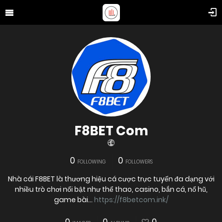
F8BET Com
0
0
FOLLOWING
FOLLOWERS
Nhà cái F8BET là thương hiệu cá cược trực tuyến đa dạng với
nhiều trò chơi nổi bật như thể thao, casino, bắn cá, nổ hũ,
game bài…
https://f8betcom.ink/