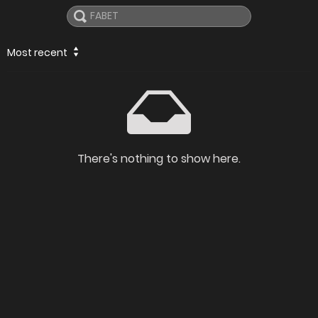
Most recent
There's nothing to show here.