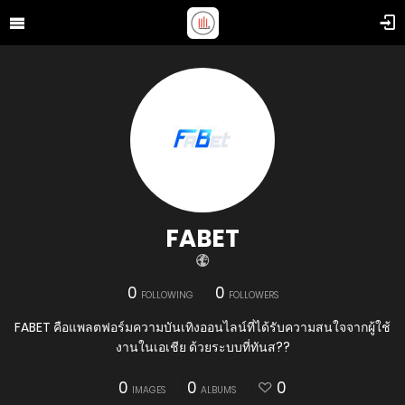
FABET
0
0
FOLLOWING
FOLLOWERS
FABET คือแพลตฟอร์มความบันเทิงออนไลน์ที่ได้รับความสนใจจากผู้ใช้
งานในเอเชีย ด้วยระบบที่ทันส??
0
0
0
IMAGES
ALBUMS