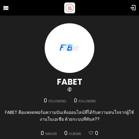
FABET
0
0
FOLLOWING
FOLLOWERS
FABET คือแพลตฟอร์มความบันเทิงออนไลน์ที่ได้รับความสนใจจากผู้ใช้
งานในเอเชีย ด้วยระบบที่ทันส??
0
0
0
IMAGES
ALBUMS