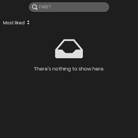
Most liked
There's nothing to show here.