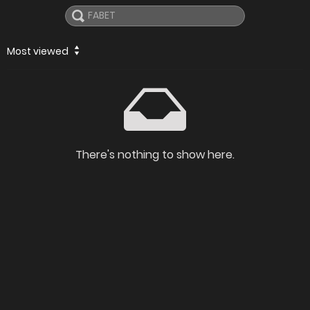
Most viewed
There's nothing to show here.