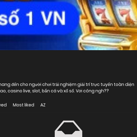
mang đến cho người chơi trải nghiệm giải trí trực tuyến toàn diện
, casino live, slot, bắn cá và xổ số. Với công ngh??
wed
Most liked
AZ