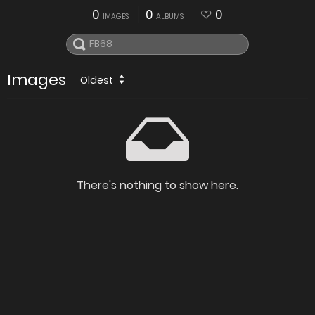
0
0
0
IMAGES
ALBUMS
Images
Oldest
There's nothing to show here.