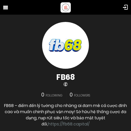
FB68
0
0
FOLLOWING
FOLLOWERS
FB68 – điểm đến lý tưởng cho những ai đam mê cá cược đỉnh
cao và muốn chinh phục vận may! Sở hữu hệ thống cược đa
dạng, nạp rút siêu tốc và bảo mật tuyệt
đối,
https://fb68.capital/