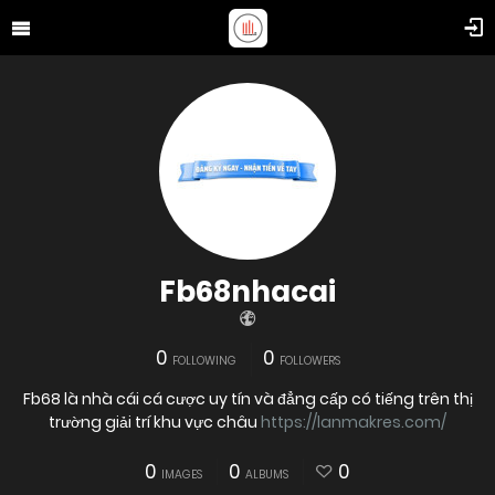
Fb68nhacai
0
0
FOLLOWING
FOLLOWERS
Fb68 là nhà cái cá cược uy tín và đẳng cấp có tiếng trên thị
trường giải trí khu vực châu
https://lanmakres.com/
0
0
0
IMAGES
ALBUMS