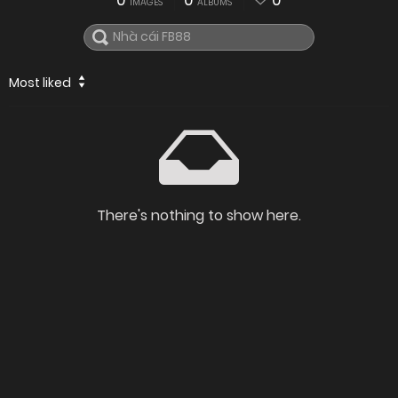
0
0
0
IMAGES
ALBUMS
Most liked
There's nothing to show here.