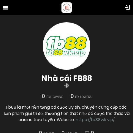
Nhà cái FB88
0
0
FOLLOWING
FOLLOWERS
Fb88 là một nền tảng cá cược uy tín, chuyên cung cấp các
sản phẩm giải trí đổi thưởng tiền thật như cá cược thể thao và
casino trực tuyến. Website:
https://fb88wk.vip/