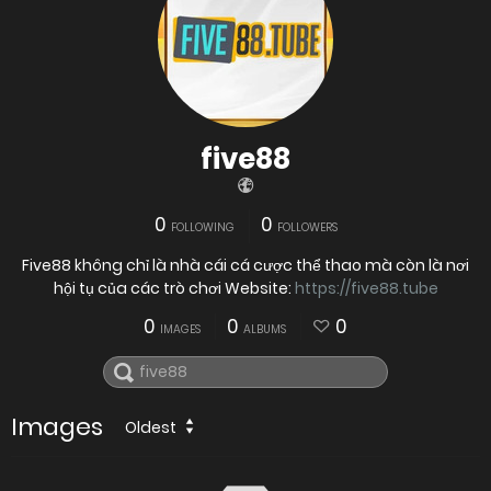
five88
0
0
FOLLOWING
FOLLOWERS
Five88 không chỉ là nhà cái cá cược thể thao mà còn là nơi
hội tụ của các trò chơi Website:
https://five88.tube
0
0
0
IMAGES
ALBUMS
Images
Oldest