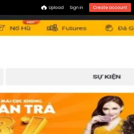
Upload
Sign in
Create account