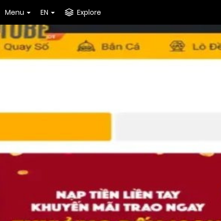
Menu
EN
Explore