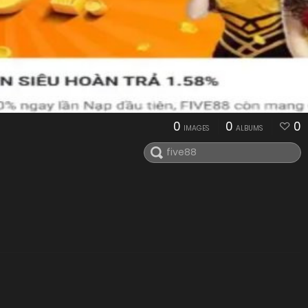
0
0
0
IMAGES
ALBUMS