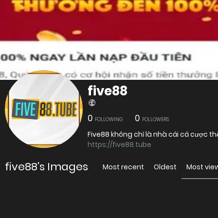
five88
0
0
FOLLOWING
FOLLOWERS
Five88 không chỉ là nhà cái cá cược th
https://five88.tube
five88's Images
Most recent
Oldest
Most vie