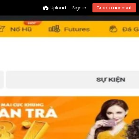
Upload
Sign in
Create account