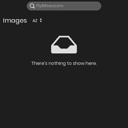
Images
AZ
There's nothing to show here.