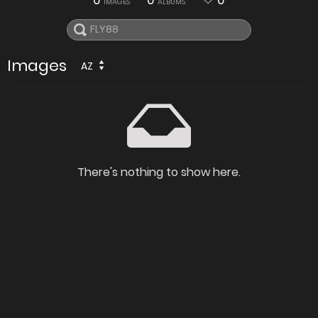
0
0
0
IMAGES
ALBUMS
Images
AZ
There's nothing to show here.