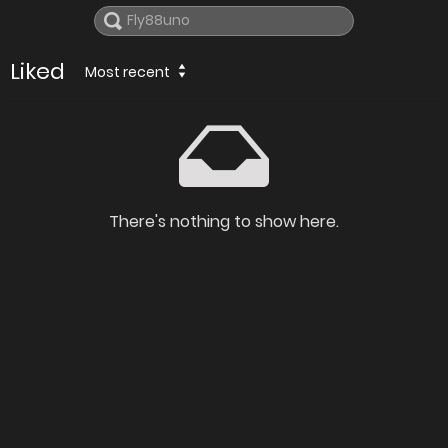
Liked
Most recent
There's nothing to show here.