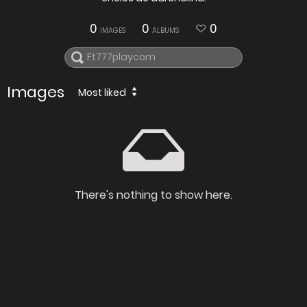
0
0
0
IMAGES
ALBUMS
Images
Most liked
There's nothing to show here.