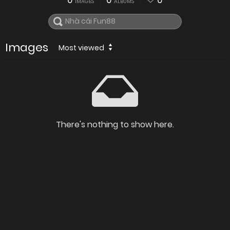
0
0
0
IMAGES
ALBUMS
Images
Most viewed
There's nothing to show here.