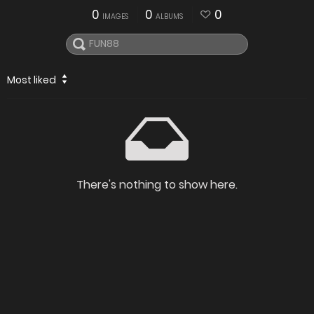
0
0
0
IMAGES
ALBUMS
Most liked
There's nothing to show here.