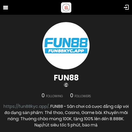
FUN88
0
0
FOLLOWING
FOLLOWERS
https://fun88kyc.app/
. FUN88 - Sân chơi cá cược đẳng cấp với
đa dạng sản phẩm: Thể thao, Casino, Game bài. Khuyến mãi
nóng: Thưởng chào mừng 100K, tặng 100% lên đến 8.888K.
Nạp/rút siêu tốc 5 phút, bảo mậ