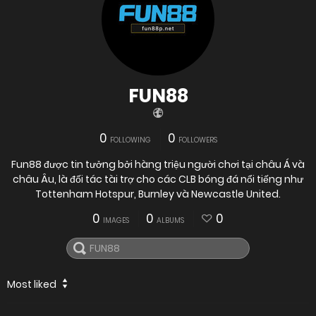
FUN88
0
0
FOLLOWING
FOLLOWERS
Fun88 được tin tưởng bởi hàng triệu người chơi tại châu Á và
châu Âu, là đối tác tài trợ cho các CLB bóng đá nổi tiếng như
Tottenham Hotspur, Burnley và Newcastle United.
0
0
0
IMAGES
ALBUMS
Most liked