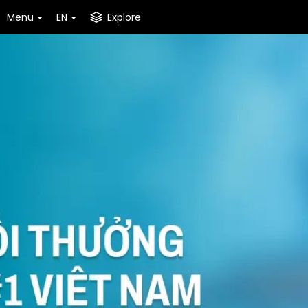
Menu
EN
Explore