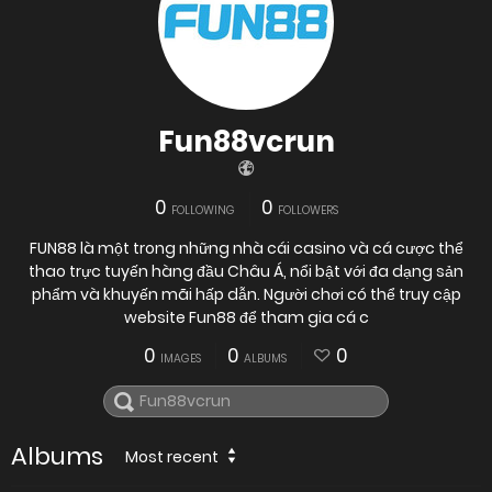
Fun88vcrun
0
0
FOLLOWING
FOLLOWERS
FUN88 là một trong những nhà cái casino và cá cược thể
thao trực tuyến hàng đầu Châu Á, nổi bật với đa dạng sản
phẩm và khuyến mãi hấp dẫn. Người chơi có thể truy cập
website Fun88 để tham gia cá c
0
0
0
IMAGES
ALBUMS
Albums
Most recent