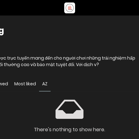
g
ược trực tuyến mang đến cho người chơi những trải nghiệm hấp
đổi thưởng cao và bảo mật tuyệt đối. Với dịch v?
ewed
Most liked
AZ
There's nothing to show here.