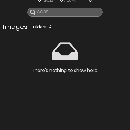
0
0
0
IMAGES
ALBUMS
Images
Oldest
There's nothing to show here.